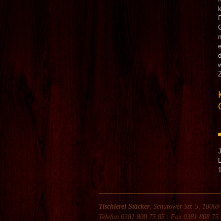
Tischlerei Stäcker
, Schutower Str. 5, 18069
Telefon 0381 808 75 85 | Fax 0381 808 75