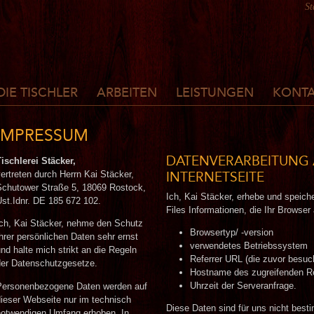
St
DIE TISCHLER
ARBEITEN
LEISTUNGEN
KONT
IMPRESSUM
Tischlerei Stäcker,
DATENVERARBEITUNG 
vertreten durch Herrn Kai Stäcker,
INTERNETSEITE
Schutower Straße 5, 18069 Rostock,
Ich, Kai Stäcker, erhebe und speic
Ust.Idnr. DE 185 672 102.
Files Informationen, die Ihr Browser 
Ich, Kai Stäcker, nehme den Schutz
Browsertyp/ -version
Ihrer persönlichen Daten sehr ernst
verwendetes Betriebssystem
und halte mich strikt an die Regeln
Referrer URL (die zuvor besuc
der Datenschutzgesetze.
Hostname des zugreifenden R
Uhrzeit der Serveranfrage.
Personenbezogene Daten werden auf
dieser Webseite nur im technisch
Diese Daten sind für uns nicht best
notwendigen Umfang erhoben. In