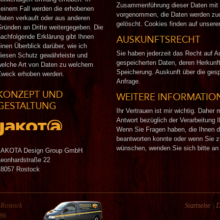
Zusammenführung dieser Daten mit a
keinem Fall werden die erhobenen
vorgenommen, die Daten werden zud
Daten verkauft oder aus anderen
gelöscht. Cookies finden auf unser
Gründen an Dritte weitergegeben. Die
nachfolgende Erklärung gibt Ihnen
AUSKUNFTSRECHT
einen Überblick darüber, wie ich
Sie haben jederzeit das Recht auf A
diesen Schutz gewährleiste und
gespeicherten Daten, deren Herkun
welche Art von Daten zu welchem
Speicherung. Auskunft über die gesp
Zweck erhoben werden.
Anfrage.
KONZEPT UND
WEITERE INFORMATIO
GESTALTUNG
Ihr Vertrauen ist mir wichtig. Daher
Antwort bezüglich der Verarbeitung
Wenn Sie Fragen haben, die Ihnen d
beantworten konnte oder wenn Sie z
wünschen, wenden Sie sich bitte an
JAKOTA Design Group GmbH
Leonhardstraße 22
18057 Rostock
 Rostock
Startseite
|
D
 86