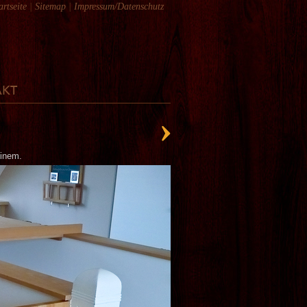
artseite
|
Sitemap
|
Impressum/Datenschutz
AKT
einem.