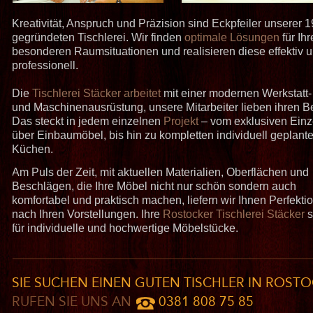
Kreativität, Anspruch und Präzision sind Eckpfeiler unserer 
gegründeten Tischlerei. Wir finden
optimale Lösungen
für Ihr
besonderen Raumsituationen und realisieren diese effektiv 
professionell.
Die
Tischlerei Stäcker arbeitet
mit einer modernen Werkstatt-
und Maschinenausrüstung, unsere Mitarbeiter lieben ihren Be
Das steckt in jedem einzelnen
Projekt
– vom exklusiven Einz
über Einbaumöbel, bis hin zu kompletten individuell geplant
Küchen.
Am Puls der Zeit, mit aktuellen Materialien, Oberflächen und
Beschlägen, die Ihre Möbel nicht nur schön sondern auch
komfortabel und praktisch machen, liefern wir Ihnen Perfekti
nach Ihren Vorstellungen. Ihre
Rostocker Tischlerei Stäcker
s
für individuelle und hochwertige Möbelstücke.
SIE SUCHEN EINEN GUTEN TISCHLER IN ROS
RUFEN SIE UNS AN
0381 808 75 85