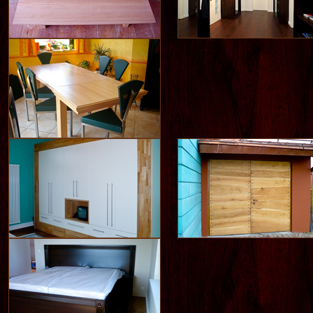
INNENTÜREN
FLURMÖBEL
EINZELMÖBEL
DACHSCHRÄGENSCHRÄNKE
EINBAU VON DESIGN-
HAUSTÜREN