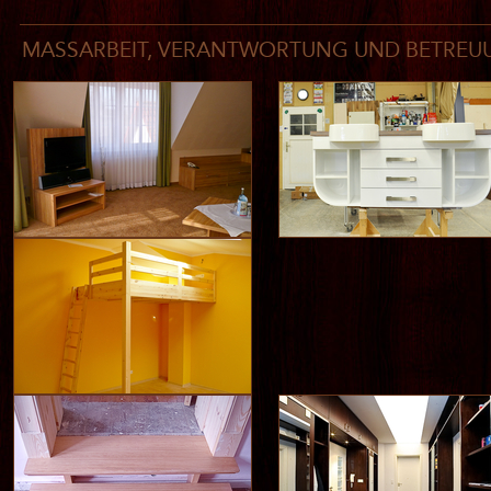
MASSARBEIT, VERANTWORTUNG UND BETREUU
EINBAUMÖBEL
BADMÖBEL
KINDERHOCHBETTEN IN
KIEFERMASSIVHOLZ